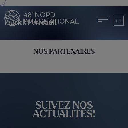
EN
Patrick Perreault
NOS PARTENAIRES
SUIVEZ NOS
ACTUALITÉS!