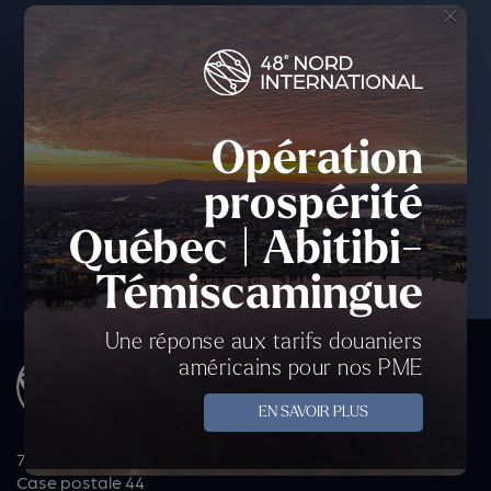
×
Opération
prospérité
Québec | Abitibi-
Témiscamingue
Une réponse aux tarifs douaniers
américains pour nos PME
EN SAVOIR PLUS
70, avenue du Lac
Case postale 44