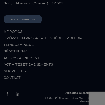
Rouyn-Noranda (Québec) J9X 5C1
NOUS CONTACTER
À PROPOS
OPÉRATION PROSPÉRITÉ QUÉBEC | ABITIBI-
TÉMISCAMINGUE
RÉACTEUR48
ACCOMPAGNEMENT
ACTIVITÉS ET ÉVÉNEMENTS
NOUVELLES
CONTACT
Politiques de confidentialité
e
© 2026 - 48
Nord International. Tous droits réservés.
Réalisation :
Rouillier.ca