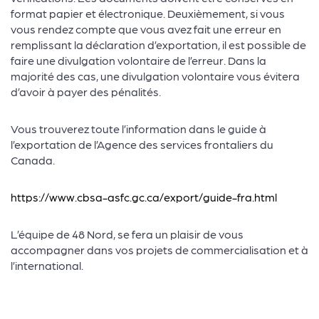
Témiscamingue
format papier et électronique. Deuxièmement, si vous
vous rendez compte que vous avez fait une erreur en
Une réponse aux tarifs douaniers
remplissant la déclaration d’exportation, il est possible de
américains pour nos PME
faire une divulgation volontaire de l’erreur. Dans la
majorité des cas, une divulgation volontaire vous évitera
EN SAVOIR PLUS
d’avoir à payer des pénalités.
Vous trouverez toute l’information dans le guide à
l’exportation de l’Agence des services frontaliers du
Canada.
https://www.cbsa-asfc.gc.ca/export/guide-fra.html
L’équipe de 48 Nord, se fera un plaisir de vous
accompagner dans vos projets de commercialisation et à
l’international.