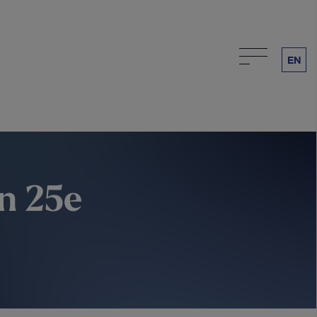
EN
on 25e