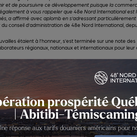
enir et de poursuivre ce développement puisque la commercia
 également à vous rappeler que 48e Nord International est 
 a affirmé avec aplomb en s’adressant particulièrement 
 du conseil d’administration de 48e Nord International, dep
uvailles étaient à l’honneur, s’est terminée sur une note des
laborateurs régionaux, nationaux et internationaux pour leu
désigner des personnes sont pris au sens générique; ils ont à la fois valeu
ération prospérité Qué
| Abitibi-Témiscami
Une réponse aux tarifs douaniers américains pour 