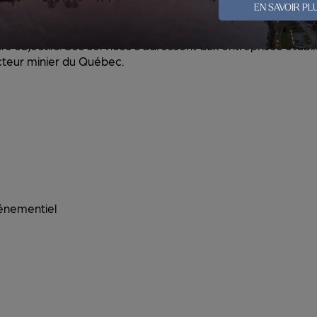
EN SAVOIR PL
namique et présente pour les entreprises désirant mener le
rs objectifs. Ses services s’adressent aux entreprises établies 
cteur minier du Québec.
événementiel
ional