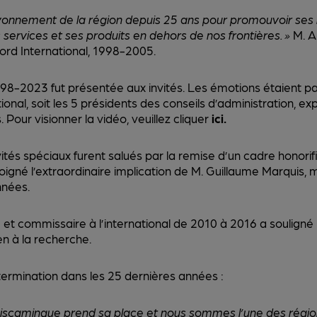
nnement de la région depuis 25 ans pour promouvoir ses ins
 services et ses produits en dehors de nos frontières. »
M. Al
Nord International, 1998-2005.
998-2023 fut présentée aux invités. Les émotions étaient pa
nal, soit les 5 présidents des conseils d’administration, expl
 Pour visionner la vidéo, veuillez cliquer
ici
.
vités spéciaux furent salués par la remise d’un cadre honorif
oigné l’extraordinaire implication de M. Guillaume Marquis,
nnées.
et commissaire à l’international de 2010 à 2016 a souligné 
ien à la recherche.
ermination dans les 25 dernières années :
émiscamingue prend sa place et nous sommes l’une des régio