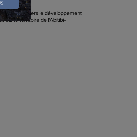
US
urs activités vers le développement
sur le territoire de l’Abitibi-