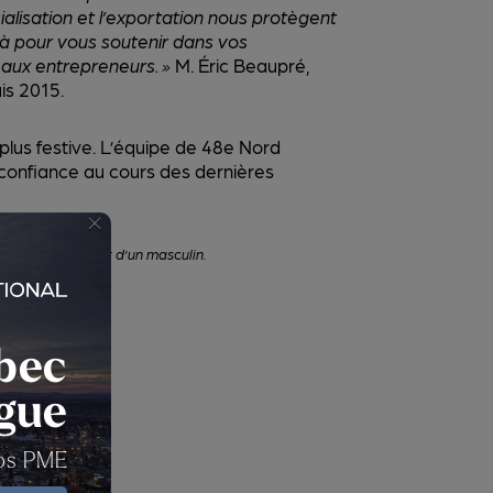
lisation et l’exportation nous protègent
là pour vous soutenir dans vos
aux entrepreneurs. »
M. Éric Beaupré,
uis 2015.
 plus festive. L’équipe de 48e Nord
r confiance au cours des dernières
×
r d’un féminin et d’un masculin.
bec
ngue
nos PME