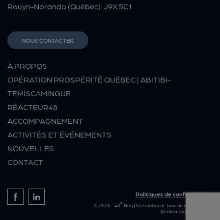
Rouyn-Noranda (Québec) J9X 5C1
NOUS CONTACTER
À PROPOS
OPÉRATION PROSPÉRITÉ QUÉBEC | ABITIBI-
TÉMISCAMINGUE
RÉACTEUR48
ACCOMPAGNEMENT
ACTIVITÉS ET ÉVÉNEMENTS
NOUVELLES
CONTACT
Politiques de confidentialité
e
© 2026 - 48
Nord International. Tous droits réservés.
Réalisation :
Rouillier.ca