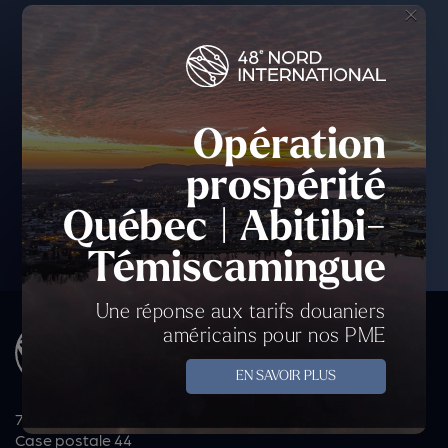
×
Opération
prospérité
Québec | Abitibi-
Témiscamingue
Une réponse aux tarifs douaniers
américains pour nos PME
EN SAVOIR PLUS
70, avenue du Lac
Case postale 44